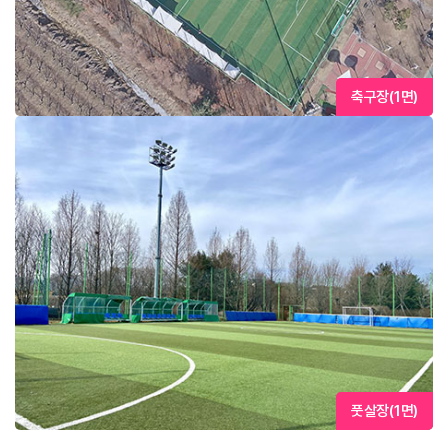
축구장(1면)
풋살장(1면)