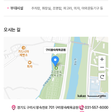
부대시설
주차장, 화장실, 조명탑, 파고라, 의자, 야외운동기구 등
오시는 길
로드뷰
길찾기
구리왕숙체육공원
지도
크게
보기
100m
경기도 구리시 왕숙천로 701 구리왕숙체육공원
031-557-6000