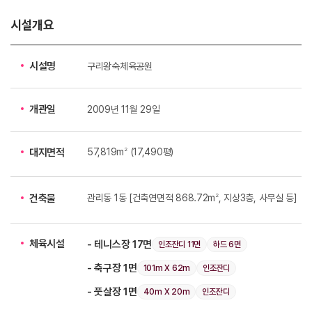
시설개요
시설명
구리왕숙체육공원
개관일
2009년 11월 29일
2
57,819m
(17,490평)
대지면적
2
관리동 1동 [건축연면적 868.72m
, 지상3층, 사무실 등]
건축물
체육시설
- 테니스장 17면
인조잔디 11면
하드 6면
- 축구장 1면
101m X 62m
인조잔디
- 풋살장 1면
40m X 20m
인조잔디