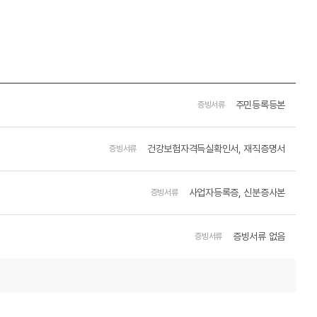
주민등록등본
증빙서류
건강보험자격득실확인서, 재직증명서
증빙서류
사업자등록증, 신분증사본
증빙서류
증빙서류 없음
증빙서류