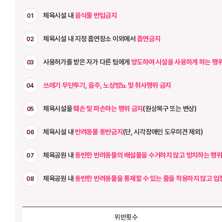
체육시설 내
음식물 반입금지
01
체육시설 내 지정 흡연장소 이외에서
흡연금지
02
사용허가를 받은 자가 다른 팀에게
양도하여 시설을 사용하게 하는 행
03
쓰레기 무단투기, 음주, 노상방뇨 및 취사행위 금지
04
체육시설을
훼손 및 파손하는 행위 금지
(원상복구 또는 변상)
05
체육시설 내
반려동물 동반금지
(단, 시각장애인 도우미견 제외)
06
체육공원 내
동반한 반려동물의 배설물을 수거하지 않고 방치하는 행위
07
체육공원 내
동반한 반려동물을 통제할 수 있는 줄을 착용하지 않고 입
08
위반횟수