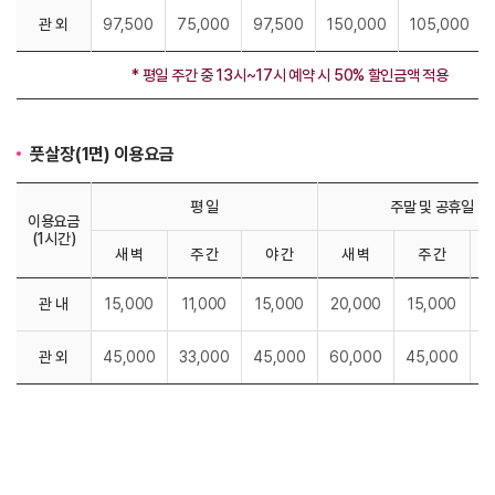
관 외
97,500
75,000
97,500
150,000
105,000
* 평일 주간 중 13시~17시 예약 시 50% 할인금액 적용
풋살장(1면) 이용요금
평 일
주말 및 공휴일
이용요금
(1시간)
새 벽
주 간
야 간
새 벽
주 간
관 내
15,000
11,000
15,000
20,000
15,000
2
관 외
45,000
33,000
45,000
60,000
45,000
6