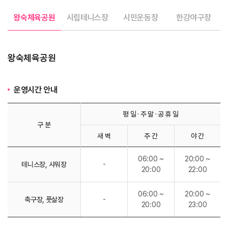
왕숙체육공원
시립테니스장
시민운동장
한강야구장
왕숙체육공원
운영시간 안내
평 일 · 주 말 · 공 휴 일
구 분
새 벽
주 간
야 간
06:00 ~
20:00 ~
-
테니스장, 샤워장
20:00
22:00
06:00 ~
20:00 ~
-
축구장, 풋살장
20:00
23:00